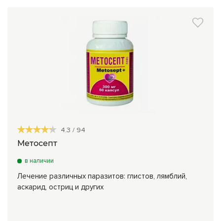
4.3
/
94
Метосепт
в наличии
Лечение различных паразитов: глистов, лямблий,
аскарид, остриц и других