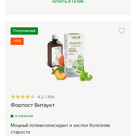
КУПИТЬ В 1 КЛИК
Популярный
-10%
4.2
/
356
Форпост Витаукт
в наличии
Мощный полиантиоксидант и заслон болезням
старости