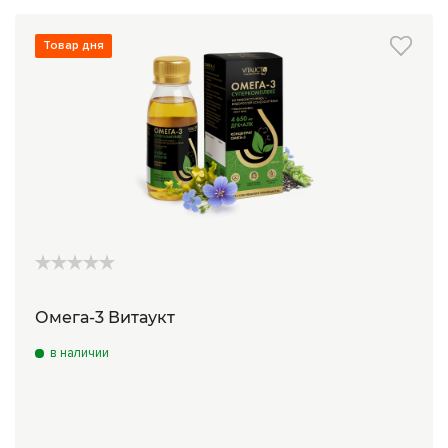
Сборы трав
Товар дня
Урбеч
Травяной чай
Специи
Крупы
Натуральные растительные масла
Лечебные мази
Натуральное мыло
Омега-3 Витаукт
Средства личной гигиены
в наличии
Приборы лечебные
Книги Гарбузова Г.А.