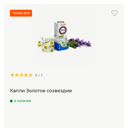
Сборы трав
Товар дня
Урбеч
Травяной чай
Специи
Крупы
Натуральные растительные масла
Лечебные мази
5
/
1
Натуральное мыло
Капли Золотое созвездие
Средства личной гигиены
в наличии
Приборы лечебные
Книги Гарбузова Г.А.