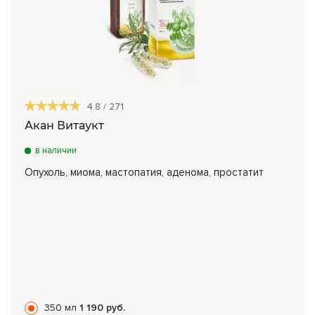
4.8
/
271
Акан Витаукт
в наличии
Опухоль, миома, мастопатия, аденома, простатит
350 мл
1 190 руб.