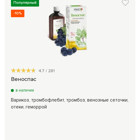
Популярный
-10%
4.7
/
281
Веноспас
в наличии
Варикоз, тромбофлебит, тромбоз, венозные сеточки,
отеки, геморрой