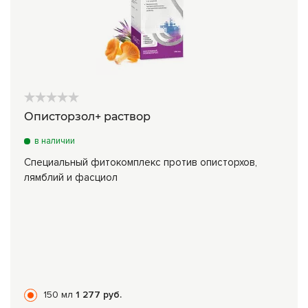
Описторзол+ раствор
в наличии
Специальный фитокомплекс против описторхов,
лямблий и фасциол
150 мл
1 277 руб.