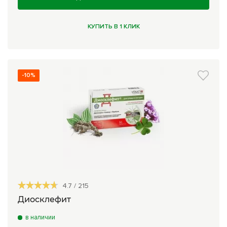
КУПИТЬ В 1 КЛИК
-10%
4.7
/
215
Диосклефит
в наличии