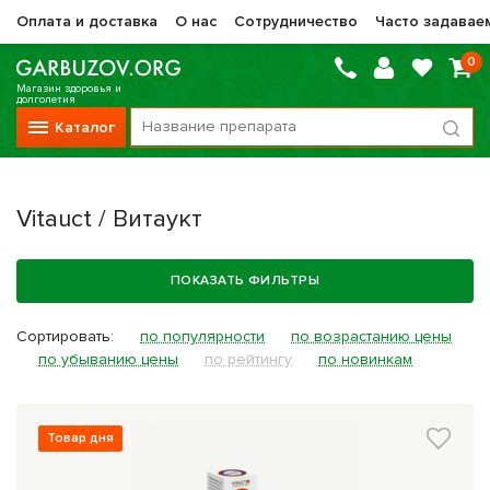
Оплата и доставка
О нас
Сотрудничество
Часто задавае
0
Магазин здоровья и
долголетия
Каталог
Вся продукция
Vitauct / Витаукт
Vitauct / Витаукт
Препараты НТК Жизненная Сила
ПОКАЗАТЬ ФИЛЬТРЫ
Сашера-Мед
Сортировать:
по популярности
по возрастанию цены
Оптисалт
по убыванию цены
по рейтингу
по новинкам
МелМур
Препараты при онкологии
Товар дня
Прочие фитопрепараты