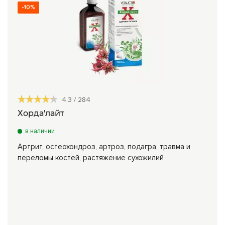
-10%
4.3
/
284
Хорда'лайт
в наличии
Артрит, остеохондроз, артроз, подагра, травма и
переломы костей, растяжение сухожилий